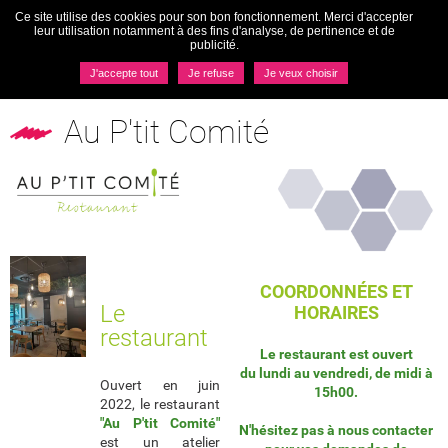
Ce site utilise des cookies pour son bon fonctionnement. Merci d'accepter
Togg
leur utilisation notamment à des fins d'analyse, de pertinence et de
navi
publicité.
MENU
J'accepte tout
Je refuse
Je veux choisir
Nos prestations
Au P'tit Comité
Au P'tit Comité
COORDONNÉES ET
Le
HORAIRES
restaurant
Le restaurant est ouvert
du lundi au vendredi, de midi à
Ouvert en juin
15h00.
2022, le restaurant
"Au P'tit Comité"
N'hésitez pas à nous contacter
est un atelier