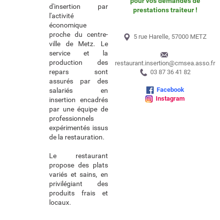
pour vos demandes de
d'insertion par
prestations traiteur !
l'activité
économique
proche du centre-
5 rue Harelle, 57000 METZ
ville de Metz. Le
service et la
production des
restaurant.insertion@cmsea.asso.fr
repars sont
03 87 36 41 82
assurés par des
Facebook
salariés en
Instagram
insertion encadrés
par une équipe de
professionnels
expérimentés issus
de la restauration.
Le restaurant
propose des plats
variés et sains, en
privilégiant des
produits frais et
locaux.