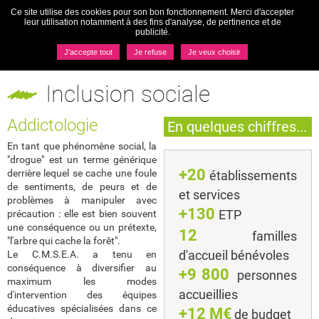
Ce site utilise des cookies pour son bon fonctionnement. Merci d'accepter
Togg
leur utilisation notamment à des fins d'analyse, de pertinence et de
navi
publicité.
MENU
J'accepte tout
Je refuse
Je veux choisir
Pôles
Inclusion sociale
Inclusion sociale
Addictologie
En quelques chiffres...
En tant que phénomène social, la
"drogue" est un terme générique
+20
derrière lequel se cache une foule
établissements
de sentiments, de peurs et de
et services
problèmes à manipuler avec
+130
ETP
précaution : elle est bien souvent
une conséquence ou un prétexte,
12
familles
"l'arbre qui cache la forêt".
d'accueil bénévoles
Le C.M.S.E.A. a tenu en
conséquence à diversifier au
+9 800
personnes
maximum les modes
accueillies
d'intervention des équipes
éducatives spécialisées dans ce
+12 M€
de budget