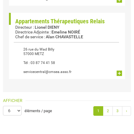
Appartements Thérapeutiques Relais
Directeur
:
Lionel DIENY
Directrice Adjointe
:
Emeline NOIRÉ
Chef de service
:
Alan CHAVASTELLE
26 rue du Wad Billy
57000 METZ
Tél :
03 87 74 41 58
servicecentral@cmsea.asso.fr
AFFICHER
éléments / page
1
2
3
›