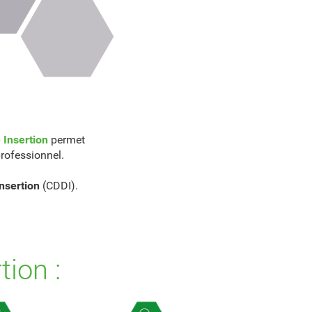
 Insertion
permet
rofessionnel.
nsertion
(CDDI).
tion :