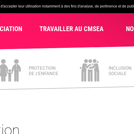
'accepter leur utilisation notamment à des fins d'analyse, de pertinence et de publi
CIATION
TRAVAILLER AU CMSEA
NO
PROTECTION
INCLUSION
DE L’ENFANCE
SOCIALE
tion