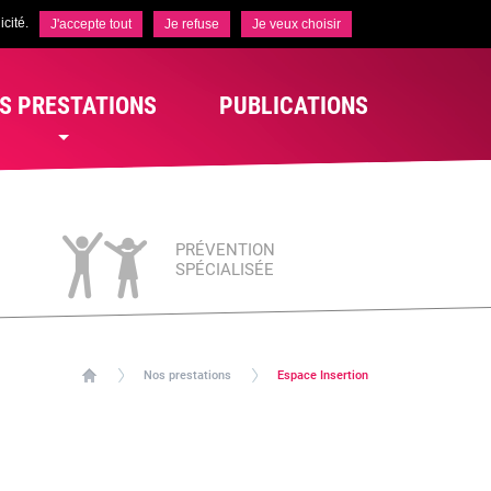
cité.
J'accepte tout
Je refuse
Je veux choisir
S PRESTATIONS
PUBLICATIONS
PRÉVENTION
SPÉCIALISÉE
Nos prestations
Espace Insertion