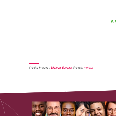
À 
Crédits images :
Slidicon
,
Eucalyp
, Freepik,
monkik