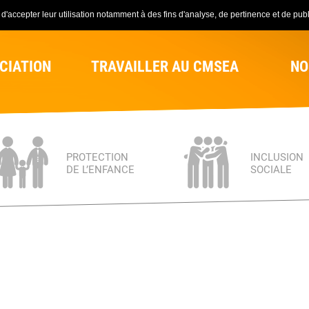
'accepter leur utilisation notamment à des fins d'analyse, de pertinence et de publi
CIATION
TRAVAILLER AU CMSEA
NO
PROTECTION
INCLUSION
DE L’ENFANCE
SOCIALE