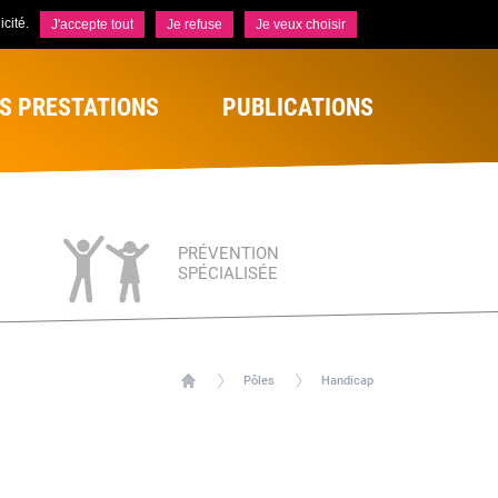
cité.
J'accepte tout
Je refuse
Je veux choisir
S PRESTATIONS
PUBLICATIONS
PRÉVENTION
SPÉCIALISÉE
Pôles
Handicap