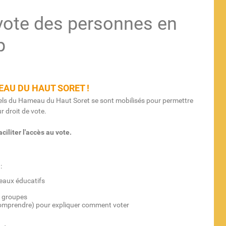
 vote des personnes en
p
AU DU HAUT SORET !
nnels du Hameau du Haut Soret se sont mobilisés pour permettre
 droit de vote.
iliter l'accès au vote.
:
eaux éducatifs
s groupes
à Comprendre) pour expliquer comment voter