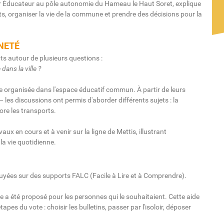
 Éducateur au pôle autonomie du Hameau le Haut Soret, explique
nts, organiser la vie de la commune et prendre des décisions pour la
NETÉ
ts autour de plusieurs questions :
dans la ville ?
re organisée dans l'espace éducatif commun. À partir de leurs
– les discussions ont permis d'aborder différents sujets : la
core les transports.
aux en cours et à venir sur la ligne de Mettis, illustrant
a vie quotidienne.
uyées sur des supports FALC (Facile à Lire et à Comprendre).
 été proposé pour les personnes qui le souhaitaient. Cette aide
apes du vote : choisir les bulletins, passer par l'isoloir, déposer