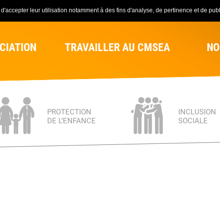
'accepter leur utilisation notamment à des fins d'analyse, de pertinence et de publi
CIATION
TRAVAILLER AU CMSEA
NO
PROTECTION
INCLUSION
DE L’ENFANCE
SOCIALE