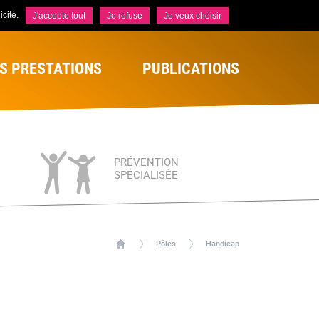
cité.
J'accepte tout
Je refuse
Je veux choisir
S PRESTATIONS
PUBLICATIONS
PRÉVENTION
SPÉCIALISÉE
Pôles
Handicap