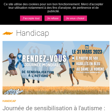
Ce site utilise des cookies pour son bon fonctionnement. Merci d'accepter
Togg
leur utilisation notamment à des fins d'analyse, de pertinence et de
navi
publicité.
MENU
J'accepte tout
Je refuse
Je veux choisir
Pôles
Handicap
Handicap
HANDICAP
Journée de sensibilisation à l'autisme :