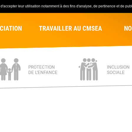
'accepter leur utilisation notamment à des fins d'analyse, de pertinence et de publi
CIATION
TRAVAILLER AU CMSEA
NO
PROTECTION
INCLUSION
DE L’ENFANCE
SOCIALE