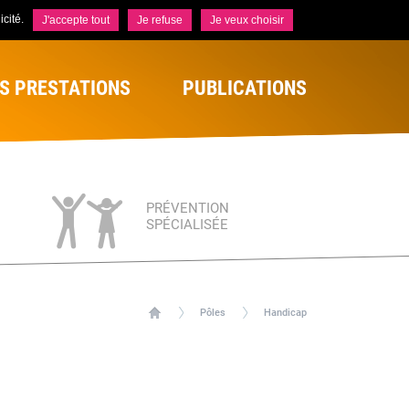
cité.
J'accepte tout
Je refuse
Je veux choisir
S PRESTATIONS
PUBLICATIONS
PRÉVENTION
SPÉCIALISÉE
Pôles
Handicap