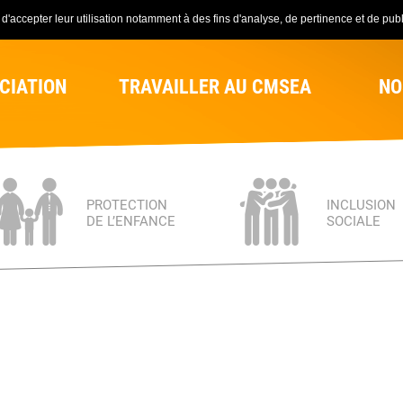
'accepter leur utilisation notamment à des fins d'analyse, de pertinence et de publi
CIATION
TRAVAILLER AU CMSEA
NO
PROTECTION
INCLUSION
DE L’ENFANCE
SOCIALE