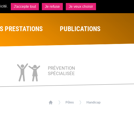
cité.
J'accepte tout
Je refuse
Je veux choisir
S PRESTATIONS
PUBLICATIONS
PRÉVENTION
SPÉCIALISÉE
Pôles
Handicap