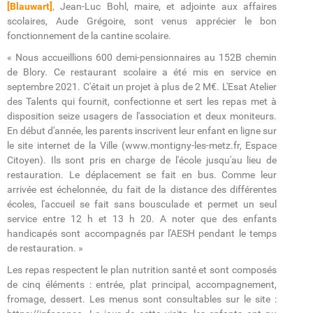
[Blauwart]
,
Jean-Luc Bohl, maire, et adjointe aux affaires
scolaires, Aude Grégoire, sont venus apprécier le bon
fonctionnement de la cantine scolaire.
« Nous accueillions 600 demi-pensionnaires au 152B chemin
de Blory. Ce restaurant scolaire a été mis en service en
septembre 2021. C'était un projet à plus de 2 M€. L'Esat Atelier
des Talents qui fournit, confectionne et sert les repas met à
disposition seize usagers de l'association et deux moniteurs.
En début d'année, les parents inscrivent leur enfant en ligne sur
le site internet de la Ville (www.montigny-les-metz.fr, Espace
Citoyen). Ils sont pris en charge de l'école jusqu'au lieu de
restauration. Le déplacement se fait en bus. Comme leur
arrivée est échelonnée, du fait de la distance des différentes
écoles, l'accueil se fait sans bousculade et permet un seul
service entre 12 h et 13 h 20. A noter que des enfants
handicapés sont accompagnés par l'AESH pendant le temps
de restauration. »
Les repas respectent le plan nutrition santé et sont composés
de cinq éléments : entrée, plat principal, accompagnement,
fromage, dessert. Les menus sont consultables sur le site :