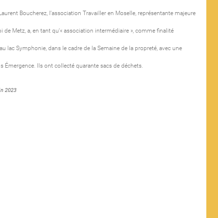
Laurent Boucherez, l'association Travailler en Moselle, représentante majeure
oi de Metz, a, en tant qu'« association intermédiaire », comme finalité
ée au lac Symphonie, dans le cadre de la Semaine de la propreté, avec une
sis Émergence. Ils ont collecté quarante sacs de déchets.
in 2023