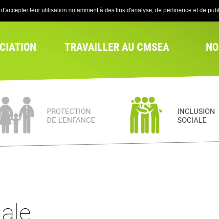
'accepter leur utilisation notamment à des fins d'analyse, de pertinence et de publi
CIATION
TRAVAILLER AU CMSEA
NO
PROTECTION
INCLUSION
DE L’ENFANCE
SOCIALE
iale