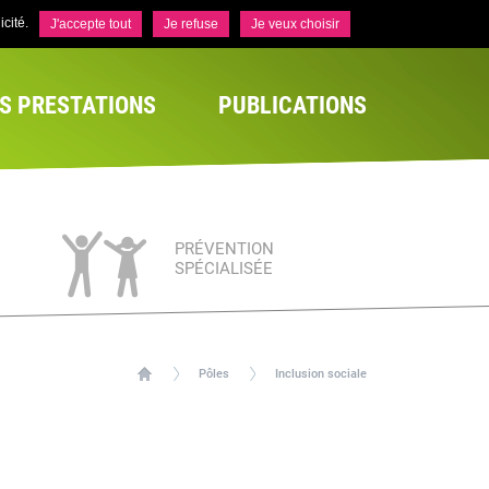
cité.
J'accepte tout
Je refuse
Je veux choisir
S PRESTATIONS
PUBLICATIONS
PRÉVENTION
SPÉCIALISÉE
Pôles
Inclusion sociale