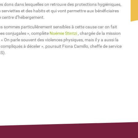
ces dons dans lesquelles on retrouve des protections hygiéniques,
serviettes et des habits et qui vont permettre aux bénéficiaires
 centre d’hébergement.
us sommes particulièrement sensibles à cette cause car on fait
ces conjugales », complète
Noémie Stintzi
, chargée de la mission
 « On parle souvent des violences physiques, mais il y a aussi la
 compliqués à déceler », poursuit Fiona Camillo, cheffe de service
RS).