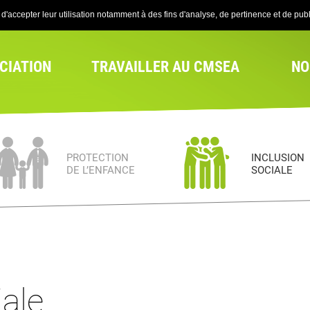
'accepter leur utilisation notamment à des fins d'analyse, de pertinence et de publi
CIATION
TRAVAILLER AU CMSEA
NO
PROTECTION
INCLUSION
DE L’ENFANCE
SOCIALE
iale