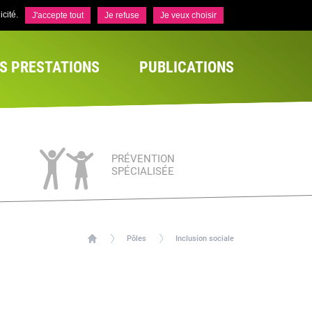
cité.
J'accepte tout
Je refuse
Je veux choisir
S PRESTATIONS
PUBLICATIONS
PRÉVENTION
SPÉCIALISÉE
Pôles
Inclusion sociale