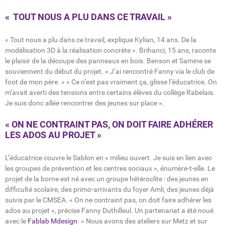
« TOUT NOUS A PLU DANS CE TRAVAIL »
« Tout nous a plu dans ce travail, explique Kylian, 14 ans. De la
modélisation 3D à la réalisation concrète ». Brihanci, 15 ans, raconte
le plaisir de la découpe des panneaux en bois. Benson et Samine se
souviennent du début du projet. « J’ai rencontré Fanny via le club de
foot de mon père. » « Ce n’est pas vraiment ça, glisse l’éducatrice. On
m’avait averti des tensions entre certains élèves du collège Rabelais.
Je suis donc allée rencontrer des jeunes sur place ».
« ON NE CONTRAINT PAS, ON DOIT FAIRE ADHÉRER
LES ADOS AU PROJET »
L’éducatrice couvre le Sablon en « milieu ouvert. Je suis en lien avec
les groupes de prévention et les centres sociaux », énumère-t-elle. Le
projet de la borne est né avec un groupe hétéroclite : des jeunes en
difficulté scolaire, des primo-arrivants du foyer Amli, des jeunes déjà
suivis par le CMSEA. « On ne contraint pas, on doit faire adhérer les
ados au projet », précise Fanny Duthilleul. Un partenariat a été noué
avec le
Fablab Mdesign
. « Nous avons des ateliers sur Metz et sur