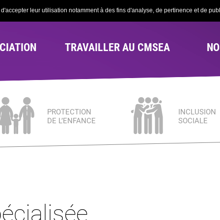
'accepter leur utilisation notamment à des fins d'analyse, de pertinence et de publi
CIATION
TRAVAILLER AU CMSEA
NO
PROTECTION
INCLUSION
DE L’ENFANCE
SOCIALE
écialisée