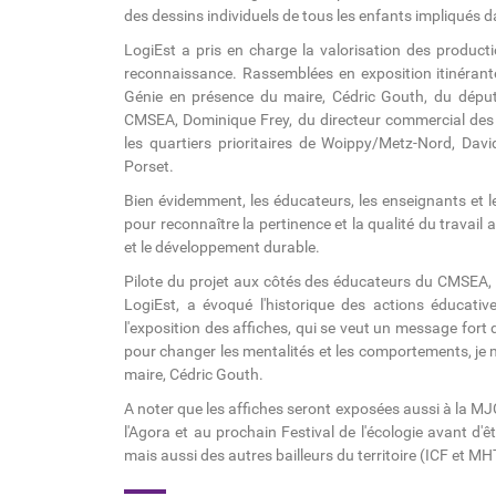
des dessins individuels de tous les enfants impliqués da
LogiEst a pris en charge la valorisation des productio
reconnaissance. Rassemblées en exposition itinérante
Génie en présence du maire, Cédric Gouth, du député
CMSEA, Dominique Frey, du directeur commercial des t
les quartiers prioritaires de Woippy/Metz-Nord, Davi
Porset.
Bien évidemment, les éducateurs, les enseignants et 
pour reconnaître la pertinence et la qualité du travai
et le développement durable.
Pilote du projet aux côtés des éducateurs du CMSEA, S
LogiEst, a évoqué l'historique des actions éducatives,
l'exposition des affiches, qui se veut un message fort d
pour changer les mentalités et les comportements, je 
maire, Cédric Gouth.
A noter que les affiches seront exposées aussi à la MJC 
l'Agora et au prochain Festival de l'écologie avant d'
mais aussi des autres bailleurs du territoire (ICF et MH