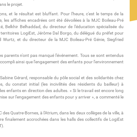
ns le projet.
ns, et le résultat est bluffant. Pour l'heure, c'est le temps de la
, les affiches encadrées ont été dévoilées à la MJC Boileau-Pré
, Belkhir Belhaddad, du directeur de l'éducation spécialisée du
erritoires LogiEst, Jérôme Dal Borgo, du délégué du préfet pour
d Wurtz, et du directeur de la MJC Boileau-Pré Génie, Siegfried
les parents n'ont pas manqué l'événement. Tous se sont entendus
l accompli ainsi que l'engagement des enfants pour l'environnement
abine Gérard, responsable du pôle social et des solidarités chez
 du constat initial (les incivilités des résidents du bailleur) à
es enfants en direction des adultes. « Si le travail est encore long
mise sur l'engagement des enfants pour y arriver », a commenté le
des Quatre-Bornes, à l'Atrium, dans les deux collèges de la ville, à
être finalement accrochées dans les halls des collectifs de LogiEst
T).