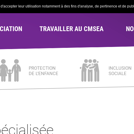
'accepter leur utilisation notamment à des fins d'analyse, de pertinence et de publi
CIATION
TRAVAILLER AU CMSEA
NO
PROTECTION
INCLUSION
DE L’ENFANCE
SOCIALE
écialisée