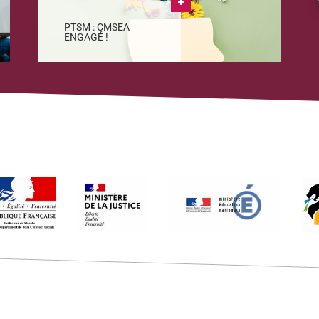
PTSM : CMSEA
ENGAGÉ !