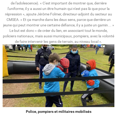
de l'adolescence). « C'est important de montrer que, derrière
l'uniforme, il y a aussi un être humain qui n'est pas là que pour la
répression », ajoute Jérôme Folmer, directeur-adjoint du secteur au
CMSEA. « Et ça marche dans les deux sens, parce que derrière un
jeune qui peut montrer une certaine défiance, il y a juste un gamin… »
Le but est donc « de créer du lien, en associant tout le monde,
policiers nationaux, mais aussi municipaux, pompiers, avec la volonté
de faire intervenir les gens de terrain, au niveau local ».
Police, pompiers et militaires mobilisés