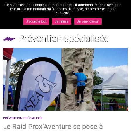
Ce site utilise des cookies pour son bon fonctionnement. Merci d'accepter
Togg
leur utilisation notamment à des fins d'analyse, de pertinence et de
navi
publicité.
MENU
J'accepte tout
Je refuse
Je veux choisir
Pôles
Prévention spécialisée
Prévention spécialisée
PRÉVENTION SPÉCIALISÉE
Le Raid Prox’Aventure se pose à