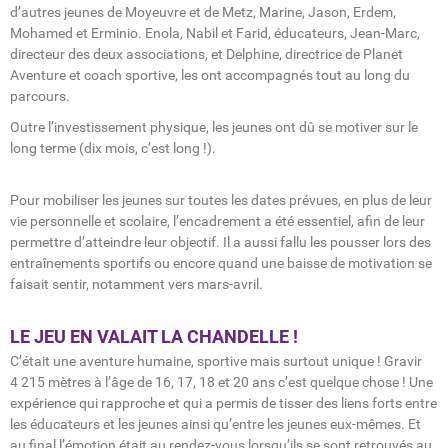
d’autres jeunes de Moyeuvre et de Metz, Marine, Jason, Erdem,
Mohamed et Erminio. Enola, Nabil et Farid, éducateurs, Jean-Marc,
directeur des deux associations, et Delphine, directrice de Planet
Aventure et coach sportive, les ont accompagnés tout au long du
parcours.
Outre l’investissement physique, les jeunes ont dû se motiver sur le
long terme (dix mois, c’est long !).
Pour mobiliser les jeunes sur toutes les dates prévues, en plus de leur
vie personnelle et scolaire, l’encadrement a été essentiel, afin de leur
permettre d’atteindre leur objectif. Il a aussi fallu les pousser lors des
entraînements sportifs ou encore quand une baisse de motivation se
faisait sentir, notamment vers mars-avril.
LE JEU EN VALAIT LA CHANDELLE !
C’était une aventure humaine, sportive mais surtout unique ! Gravir
4 215 mètres à l’âge de 16, 17, 18 et 20 ans c’est quelque chose ! Une
expérience qui rapproche et qui a permis de tisser des liens forts entre
les éducateurs et les jeunes ainsi qu’entre les jeunes eux-mêmes. Et
au final l’émotion était au rendez-vous lorsqu’ils se sont retrouvés au