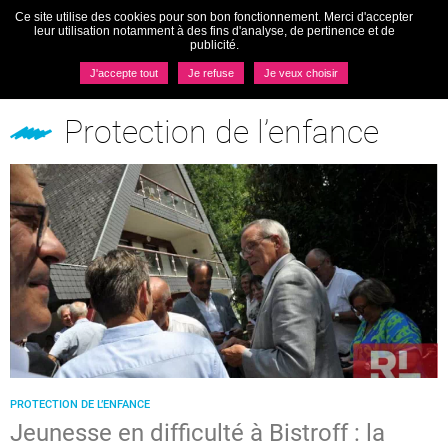
Ce site utilise des cookies pour son bon fonctionnement. Merci d'accepter
Togg
leur utilisation notamment à des fins d'analyse, de pertinence et de
navi
publicité.
MENU
J'accepte tout
Je refuse
Je veux choisir
Pôles
Protection de l’enfance
Protection de l’enfance
PROTECTION DE L’ENFANCE
Jeunesse en difficulté à Bistroff : la