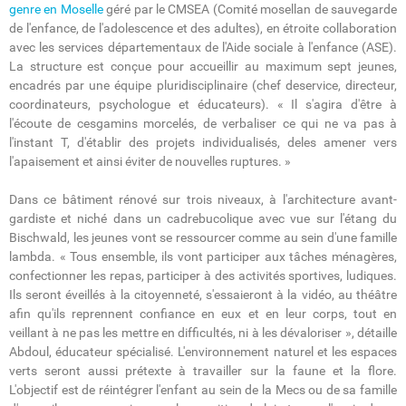
genre en Moselle
géré par le CMSEA (Comité mosellan de sauvegarde
de l'enfance, de l'adolescence et des adultes), en étroite collaboration
avec les services départementaux de l'Aide sociale à l'enfance (ASE).
La structure est conçue pour accueillir au maximum sept jeunes,
encadrés par une équipe pluridisciplinaire (chef deservice, directeur,
coordinateurs, psychologue et éducateurs). « Il s'agira d'être à
l'écoute de cesgamins morcelés, de verbaliser ce qui ne va pas à
l'instant T, d'établir des projets individualisés, deles amener vers
l'apaisement et ainsi éviter de nouvelles ruptures. »
Dans ce bâtiment rénové sur trois niveaux, à l'architecture avant-
gardiste et niché dans un cadrebucolique avec vue sur l'étang du
Bischwald, les jeunes vont se ressourcer comme au sein d'une famille
lambda. « Tous ensemble, ils vont participer aux tâches ménagères,
confectionner les repas, participer à des activités sportives, ludiques.
Ils seront éveillés à la citoyenneté, s'essaieront à la vidéo, au théâtre
afin qu'ils reprennent confiance en eux et en leur corps, tout en
veillant à ne pas les mettre en difficultés, ni à les dévaloriser », détaille
Abdoul, éducateur spécialisé. L'environnement naturel et les espaces
verts seront aussi prétexte à travailler sur la faune et la flore.
L'objectif est de réintégrer l'enfant au sein de la Mecs ou de sa famille