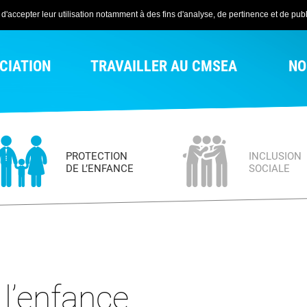
'accepter leur utilisation notamment à des fins d'analyse, de pertinence et de publi
CIATION
TRAVAILLER AU CMSEA
NO
PROTECTION
INCLUSION
DE L’ENFANCE
SOCIALE
 l’enfance