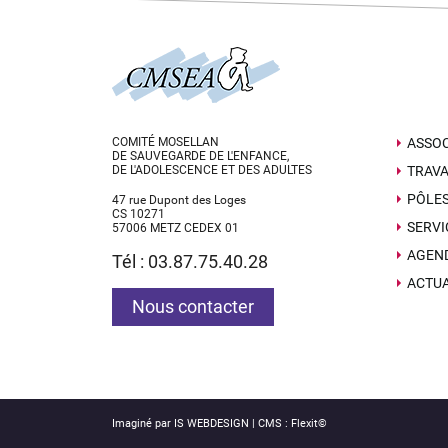
COMITÉ MOSELLAN
ASSOC
DE SAUVEGARDE DE L'ENFANCE,
DE L'ADOLESCENCE ET DES ADULTES
TRAVA
PÔLE
47 rue Dupont des Loges
CS 10271
SERVI
57006 METZ CEDEX 01
AGEN
Tél : 03.87.75.40.28
ACTUA
Nous contacter
Imaginé par
IS WEBDESIGN
| CMS :
Flexit©