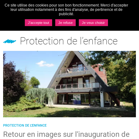
Ce site utilise des cookies pour son bon fonctionnement. Merci d'accepter
Togg
leur utilisation notamment à des fins d'analyse, de pertinence et de
navi
publicité.
MENU
J'accepte tout
Je refuse
Je veux choisir
Pôles
Protection de l’enfance
Protection de l’enfance
PROTECTION DE L’ENFANCE
Retour en images sur l'inauguration de