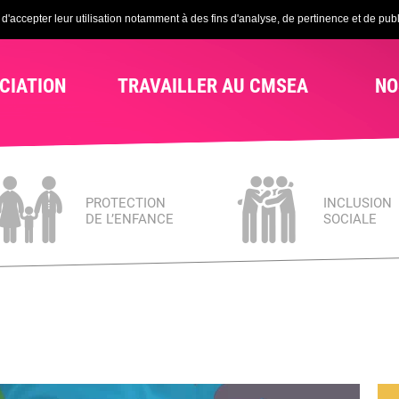
'accepter leur utilisation notamment à des fins d'analyse, de pertinence et de publi
CIATION
TRAVAILLER AU CMSEA
NO
PROTECTION
INCLUSION
DE L’ENFANCE
SOCIALE