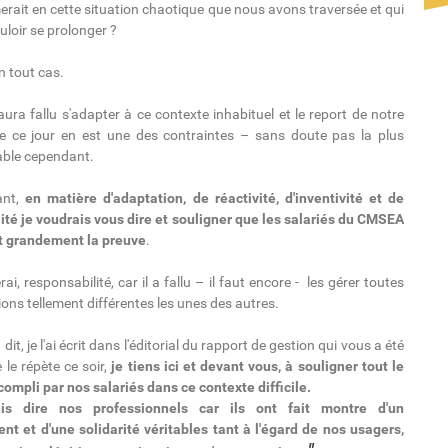
erait en cette situation chaotique que nous avons traversée et qui
loir se prolonger ?
n tout cas.
l aura fallu s'adapter à ce contexte inhabituel et le report de notre
e ce jour en est une des contraintes – sans doute pas la plus
able cependant.
ant,
en matière d'adaptation, de réactivité, d'inventivité et de
lité je voudrais vous dire et souligner que les salariés du CMSEA
it grandement la preuve
.
rai, responsabilité, car il a fallu – il faut encore - les gérer toutes
ions tellement différentes les unes des autres.
à dit, je l'ai écrit dans l'éditorial du rapport de gestion qui vous a été
e le répète ce soir,
je tiens ici et devant vous, à souligner tout le
compli par nos salariés dans ce contexte difficile.
is dire nos professionnels car ils ont fait montre d'un
t et d'une solidarité véritables tant à l'égard de nos usagers,