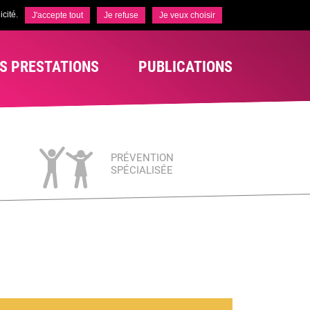
cité.
J'accepte tout
Je refuse
Je veux choisir
S PRESTATIONS
PUBLICATIONS
PRÉVENTION
SPÉCIALISÉE