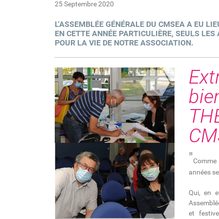
25 Septembre 2020
L'ASSEMBLÉE GÉNÉRALE DU CMSEA A EU LIEU
EN CETTE ANNÉE PARTICULIÈRE, SEULS LE
POUR LA VIE DE NOTRE ASSOCIATION.
Ext
bie
THE
CM
"
Comme no
années se 
Qui, en e
Assemblée
et festiv