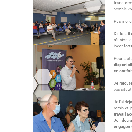
transform
semble vou
Pas moi e
De fait, i
réunion d
inconfort
Pour aut
disponibi
en ont fa
Je rajoute
ces situat
Je l'ai déj
remis et j
travail ac
Je devra
engagemen