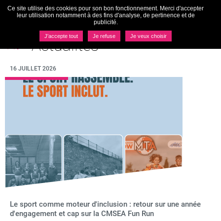
Ce site utilise des cookies pour son bon fonctionnement. Merci d'accepter
Togg
leur utilisation notamment à des fins d'analyse, de pertinence et de
navi
publicité.
MENU
J'accepte tout
Je refuse
Je veux choisir
Actualités
16 JUILLET 2026
Le sport comme moteur d'inclusion : retour sur une année
d'engagement et cap sur la CMSEA Fun Run