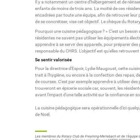
Il y a notamment un centre d'hébergement et de réinser
enfants de moins de trois ans. La moitié de ces résiden
encadrées par toute une équipe, afin de retrouver leur p
de se concrétiser, vise cet objectif. Le chèque du Rota
Pourquoi une cuisine pédagogique ? « C'est un besoin qu
résidentes ne savent pas utiliser les équipements élect
apprendre à se servir des appareils, pour préparer des 
responsable du CHRS. L'objectif est qu'elles retrouvent
Se sentir valorisée
Pour la directrice d'Espoir, Lydie Maugoust, cette cuisi
trait à l'hygiène, ou encore à la confection des repas, d
de courses. C'est par exemple apprendre à utiliser des 
trouveront en épicerie sociale car, souvent, les résiden
avant l'impact d'une telle activité sur la confiance en so
La cuisine pédagogique sera opérationnelle d'ici quelque
de Noël.
Les membres du Rotary Club de Freyming-Merlebach et de l'équipe du