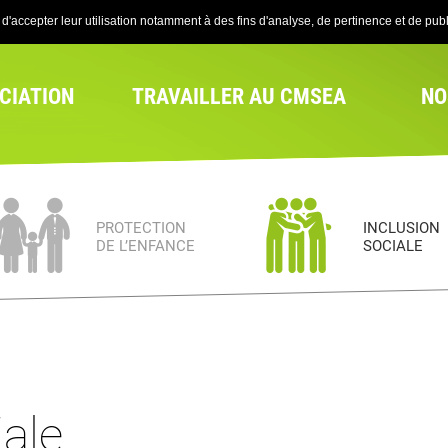
'accepter leur utilisation notamment à des fins d'analyse, de pertinence et de publi
CIATION
TRAVAILLER AU CMSEA
NO
PROTECTION
INCLUSION
DE L’ENFANCE
SOCIALE
iale