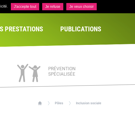
cité.
J'accepte tout
Je refuse
Je veux choisir
S PRESTATIONS
PUBLICATIONS
PRÉVENTION
SPÉCIALISÉE
Pôles
Inclusion sociale