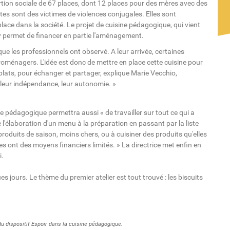
tion sociale de 67 places, dont 12 places pour des mères avec des
tes sont des victimes de violences conjugales. Elles sont
lace dans la société. Le projet de cuisine pédagogique, qui vient
ry permet de financer en partie l'aménagement.
e les professionnels ont observé. A leur arrivée, certaines
roménagers. L'idée est donc de mettre en place cette cuisine pour
plats, pour échanger et partager, explique Marie Vecchio,
 leur indépendance, leur autonomie. »
ne pédagogique permettra aussi « de travailler sur tout ce qui a
e l'élaboration d'un menu à la préparation en passant par la liste
produits de saison, moins chers, ou à cuisiner des produits qu'elles
tes ont des moyens financiers limités. » La directrice met enfin en
i.
s jours. Le thème du premier atelier est tout trouvé : les biscuits
 dispositif Espoir dans la cuisine pédagogique.