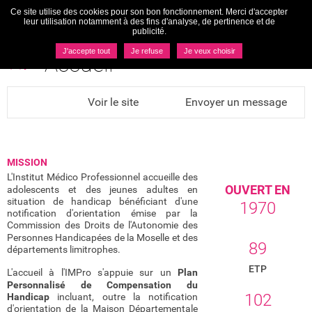
Ce site utilise des cookies pour son bon fonctionnement. Merci d'accepter
Togg
leur utilisation notamment à des fins d'analyse, de pertinence et de
navi
publicité.
MENU
J'accepte tout
Je refuse
Je veux choisir
Accueil
Voir le site
Envoyer un message
CHIFFRES CL
ÉS
MISSION
L'Institut Médico Professionnel accueille des
OUVERT EN
adolescents et des jeunes adultes en
situation de handicap bénéficiant d'une
1970
notification d'orientation émise par la
Commission des Droits de l'Autonomie des
Personnes Handicapées de la Moselle et des
89
départements limitrophes.
ETP
L'accueil à l'IMPro s'appuie sur un
Plan
Personnalisé de Compensation du
102
Handicap
incluant, outre la notification
d'orientation de la Maison Départementale