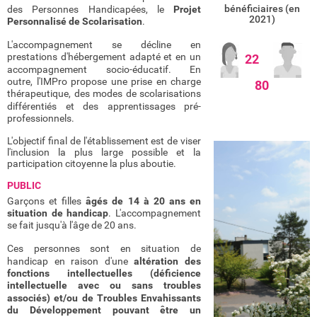
bénéficiaires (en
des Personnes Handicapées, le
Projet
2021)
Personnalisé de Scolarisation
.
L'accompagnement se décline en
prestations d'hébergement adapté et en un
22
accompagnement socio-éducatif. En
outre, l'IMPro propose une prise en charge
80
thérapeutique, des modes de scolarisations
différentiés et des apprentissages pré-
professionnels.
L'objectif final de l'établissement est de viser
l'inclusion la plus large possible et la
participation citoyenne la plus aboutie.
PUBLIC
Garçons et filles
âgés de 14 à 20 ans en
situation de handicap
. L'accompagnement
se fait jusqu'à l'âge de 20 ans.
Ces personnes sont en situation de
handicap en raison d'une
altération des
fonctions intellectuelles (déficience
intellectuelle avec ou sans troubles
associés) et/ou de Troubles Envahissants
du Développement pouvant être un